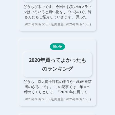
どうもざるごです。今回のお買い物マラソ
ンはいろいろと買い物をしているので、皆
さんにもご紹介していきます。 買ったも
の Thalia Capo ギターのとても音が良くて
2024年08月06日
(最終更新:
2026年02月15日
)
かっこいいカポ ふるさと納税の無洗米 コ
スパがよさそうだったので ミックス…
買い物
2020年買ってよかったも
のランキング
どうも、京大博士課程の学生かつ動画投稿
者のざるごです。 この記事では、年末の
締めくくりとして、「2020 年に買って生
活の質が向上したもの」を、家電編、家
2023年03月08日
(最終更新:
2026年02月15日
)
具・雑貨編に分けて、ランキング形式でま
とめていきます。 家電編 1 位 時短家電 3
…