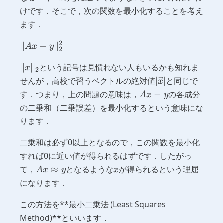
けです．そこで，次の関数を最小化することを考え
ます．
2
||Ax -
∣∣
−
∣
∣
A
x
y
2
y||^2_2
||x||_2
∣∣
∣
∣
という記号は見慣れない人もいるかも知れま
x
2
|\vec{x}|
せんが，高校で習うベクトルの絶対値
∣
∣
と同じで
x
Ax
す．つまり，上の問題の意味は，
−
の各成分
A
x
y
- y
の二乗和（二乗誤差）を最小化するという意味にな
ります．
二乗和は必ず0以上となるので，この関数を最小化
すれば0に近い値が得られるはずです．したがっ
Ax
x
て，
≈
となるような
が得られるという理屈
A
x
y
x
\approx
になります．
y
この方法を**最小二乗法 (Least Squares
Method)**といいます．