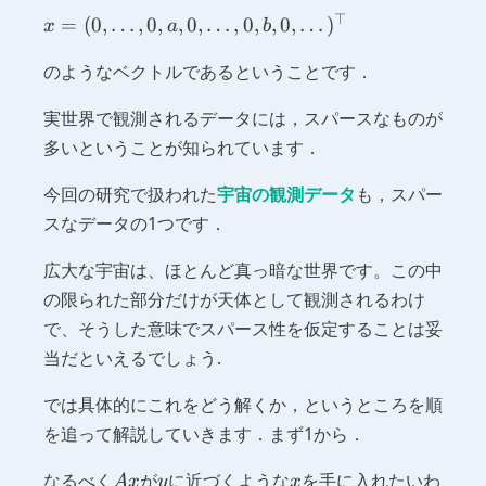
⊤
x =
=
(
0
,
…
,
0
,
,
0
,
…
,
0
,
,
0
,
…
)
x
a
b
(0,
のようなベクトルであるということです．
\dots,
0, a, 0
実世界で観測されるデータには，スパースなものが
,
\dots,
多いということが知られています．
0, b,
今回の研究で扱われた
宇宙の観測データ
も，スパー
0,
\dots
スなデータの1つです．
)^\top
広大な宇宙は、ほとんど真っ暗な世界です。この中
の限られた部分だけが天体として観測されるわけ
で、そうした意味でスパース性を仮定することは妥
当だといえるでしょう.
では具体的にこれをどう解くか，というところを順
を追って解説していきます．まず1から．
Ax
y
x
なるべく
が
に近づくような
を手に入れたいわ
A
x
y
x