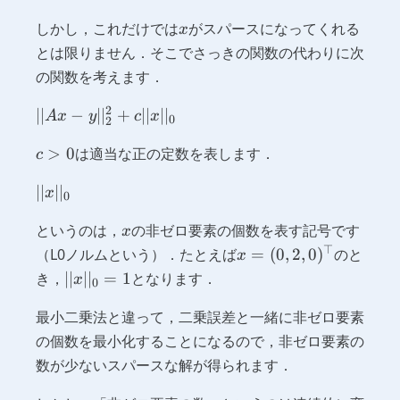
x
しかし，これだけでは
がスパースになってくれる
x
とは限りません．そこでさっきの関数の代わりに次
の関数を考えます．
2
||Ax -
∣∣
−
∣
∣
+
∣∣
∣
∣
A
x
y
c
x
0
2
y||^2_2
c
>
0
は適当な正の定数を表します．
+ c
c
>
||x||_0
||x||_0
∣∣
∣
∣
0
x
0
x
というのは，
の非ゼロ要素の個数を表す記号です
x
⊤
x = (0,
（L0ノルムという）．たとえば
=
(
0
,
2
,
0
)
のと
x
2,
||x||_0
き，
∣∣
∣
∣
=
1
となります．
x
0
0)^\top
= 1
最小二乗法と違って，二乗誤差と一緒に非ゼロ要素
の個数を最小化することになるので，非ゼロ要素の
数が少ないスパースな解が得られます．