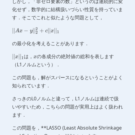
しかし，「非ゼロ要素の数」というのは連続的に変
化せず，数学的に結構扱いづらい性質を持っていま
す．そこでこれと似たような問題として，
2
||Ax -
∣∣
−
∣
∣
+
∣∣
∣
∣
A
x
y
c
x
1
2
y||^2_2
の最小化を考えることがあります．
+ c
||x||_1
||x||_1
x
∣∣
∣
∣
は，
の各成分の絶対値の総和を表します
x
x
1
（L1ノルムという）．
この問題も，解がスパースになるということがよく
知られています．
さっきのL0ノルムと違って，L1ノルムは連続で扱
いやすいため，こちらの問題が実用上はよく扱われ
ます．
この問題を，**LASSO (Least Absolute Shrinkage