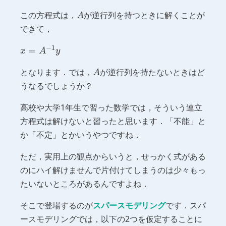
=
A
この方程式は，
が逆行列を持つときに解くことが
y
A
できて，
−
1
x =
=
x
A
y
A^{-1}
A
となります．では，
が逆行列を持たないときはど
y
A
うなるでしょうか？
高校や大学1年生で習った数学では，そういう連立
方程式は解けないと習ったと思います．「不能」と
か「不定」とかいうやつですね．
ただ，実用上の観点からいうと，せっかく式がある
のにハイ解けませんで片付けてしまうのは少々もっ
たいないところがあるんですよね．
そこで登場するのが
スパースモデリング
です．スパ
ースモデリングでは，以下の2つを仮定することに