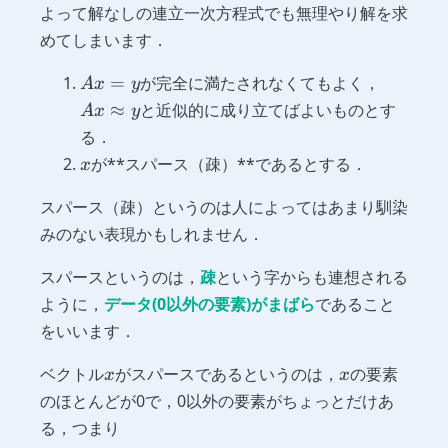
よって解なしの連立一次方程式でも無理やり解を求
めてしまいます．
Ax
Ax
=
が完全に満たされなくてもよく，
A
x
y
=
\appro
≈
と近似的に成り立てばよいものとす
A
x
y
y
y
る．
x
が**スパース（疎）**であるとする．
x
スパース（疎）というのは人によってはあまり馴染
みのない表現かもしれません．
スパースというのは，
疎
という字からも連想される
ように，
データ(0以外の要素)がまばら
であること
をいいます．
x
x
ベクトル
がスパースであるというのは，
の要素
x
x
のほとんどが0で，0以外の要素がちょっとだけあ
る，つまり