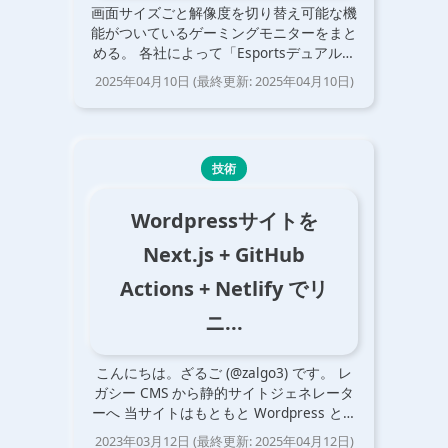
画面サイズごと解像度を切り替え可能な機
能がついているゲーミングモニターをまと
める。 各社によって「Esportsデュアルモ
ード」だったり「サイズエミュレート」だ
2025年04月10日
(最終更新:
2025年04月10日
)
ったり呼び方が異なるのでこの記事に集約
することが目的。 他にもあるよという情
報が…
技術
Wordpressサイトを
Next.js + GitHub
Actions + Netlify でリ
ニ...
こんにちは。ざるご (@zalgo3) です。 レ
ガシー CMS から静的サイトジェネレータ
ーへ 当サイトはもともと Wordpress とい
う CMS (Contents Management System)
2023年03月12日
(最終更新:
2025年04月12日
)