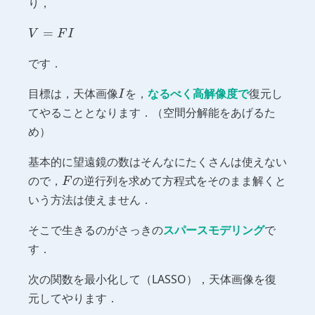
り，
V
=
V
F
I
=
です．
FI
I
目標は，天体画像
を，
なるべく高解像度で
復元し
I
てやることとなります．（空間分解能をあげるた
め）
基本的に望遠鏡の数はそんなにたくさんは使えない
F
ので，
の逆行列を求めて方程式をそのまま解くと
F
いう方法は使えません．
そこで生きるのがさっきの
スパースモデリング
で
す．
次の関数を最小化して（LASSO），天体画像を復
元してやります．