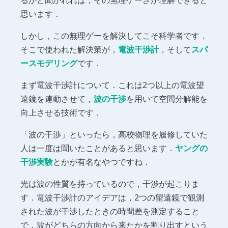
思います．
しかし，この無理ゲーを解決してこそ科学者です．
そこで使われた解決策が，
電波干渉計
，そして
スパ
ースモデリング
です．
まず電波干渉計について．これは2つ以上の電波望
遠鏡を連動させて，
波の干渉
を用いて空間分解能を
向上させる技術です．
「波の干渉」といったら，高校物理を履修していた
人は一度は聞いたことがあると思います．
ヤングの
干渉実験
とかが有名なやつですね．
光は波の性質を持っているので，干渉が起こりま
す．電波干渉計のアイデアは，2つの望遠鏡で観測
された波が干渉したときの時間差を測定すること
で，波がどちらの方向から来たかを割り出すという