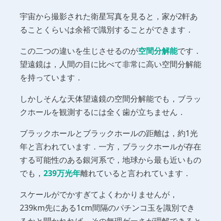
宇宙から撮影された衛星写真を見ると，家が2軒あ
ることくらいは余裕で識別することができます．
この二つの違いを生じさせるのが
空間分解能
です．
望遠鏡は，人間の目に比べて非常に高い空間分解能
を持っています．
しかしそんな天体望遠鏡の空間分解能でも，ブラッ
クホールを観測するには全く歯が立ちません．
ブラックホールとブラックホールの距離は，約1光
年と言われています．一方，ブラックホールが存在
する可能性のある銀河系で，地球から最も近いもの
でも，
239万光年
離れていると言われています．
スケールがでかすぎてよくわかりませんが，
239km先にある1cm間隔のパチンコ玉を識別でき
るかと聞かれれば，その無理ゲーさが理解できると