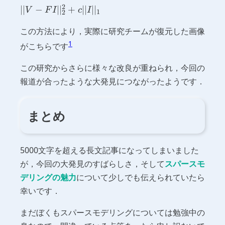
2
||V -
∣∣
−
∣
∣
+
∣∣
∣
∣
V
F
I
c
I
1
2
FI||^2_2
この方法により，実際に研究チームが復元した画像
+ c
||I||_1
1
がこちらです
この研究からさらに様々な改良が重ねられ，今回の
報道が合ったような大発見につながったようです．
まとめ
5000文字を超える長文記事になってしまいました
が，今回の大発見のすばらしさ，そして
スパースモ
デリングの魅力
について少しでも伝えられていたら
幸いです．
まだぼくもスパースモデリングについては勉強中の