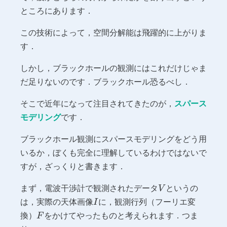
ところにあります．
この技術によって，空間分解能は飛躍的に上がりま
す．
しかし，ブラックホールの観測にはこれだけじゃま
だ足りないのです．ブラックホール恐るべし．
そこで近年になって注目されてきたのが，
スパース
モデリング
です．
ブラックホール観測にスパースモデリングをどう用
いるか，ぼくも完全に理解しているわけではないで
すが，ざっくりと書きます．
V
まず，電波干渉計で観測されたデータ
というの
V
I
は，実際の天体画像
に，観測行列（フーリエ変
I
F
換）
をかけてやったものと考えられます．つま
F